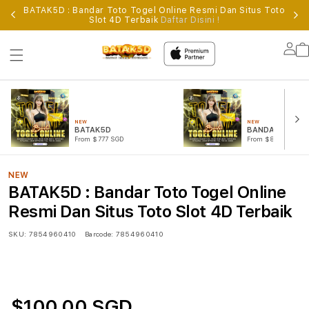
BATAK5D : Bandar Toto Togel Online Resmi Dan Situs Toto
Slot 4D Terbaik
Daftar Disini !
Lo
in
NEW
NEW
BATAK5D
BANDAR TOTO
From $777 SGD
From $888 SGD
NEW
BATAK5D : Bandar Toto Togel Online
Resmi Dan Situs Toto Slot 4D Terbaik
SKU:
7854960410
Barcode:
7854960410
$100.00 SGD