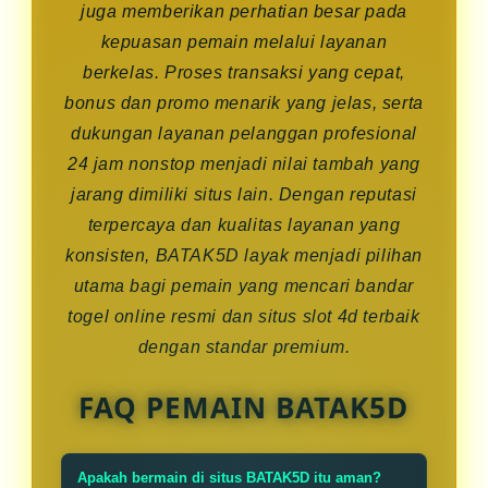
juga memberikan perhatian besar pada
kepuasan pemain melalui layanan
berkelas. Proses transaksi yang cepat,
bonus dan promo menarik yang jelas, serta
dukungan layanan pelanggan profesional
24 jam nonstop menjadi nilai tambah yang
jarang dimiliki situs lain. Dengan reputasi
terpercaya dan kualitas layanan yang
konsisten, BATAK5D layak menjadi pilihan
utama bagi pemain yang mencari bandar
togel online resmi dan situs slot 4d terbaik
dengan standar premium.
FAQ PEMAIN BATAK5D
Apakah bermain di situs BATAK5D itu aman?