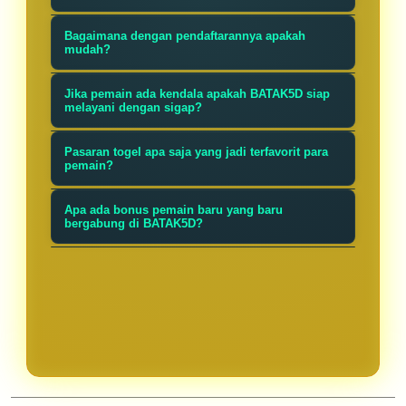
Sangat aman sekali, BATAK5D telah
Bagaimana dengan pendaftarannya apakah
berlisensi resmi berapapun
mudah?
kemenangannya pemain pasti di
Ya sangat mudah, hanya perlu
Jika pemain ada kendala apakah BATAK5D siap
bayarkan lunas 100% tanap ada
mengisi data-data lalu login akan
melayani dengan sigap?
potongan sedikitpun dan sistem
lansung masuk ke menu utama dari
Sangat sigap sekali, karena BATAK5D
transaksinya cepat.
Pasaran togel apa saja yang jadi terfavorit para
situs BATAK5D, dan bisa merasakan
memiliki tim customer service 24Jam
pemain?
sensai bermain togel online secara
nonstop yang profesional siap
BATAK5D menghadirkan banyak
resmi.
Apa ada bonus pemain baru yang baru
melayani semua kendala pemain
pasaran togel online yang telah
bergabung di BATAK5D?
kapanpun.
terferivikasi resmi, ada beberapa
Tentu saja ada, BATAK5D
pasaran togel terfavorit bagi pemain
menghadirkan bonus new member
seperti sydney, singapore,
bagi pemain yang baru bergabung ,
hongkong, dan toto macau.
tidak hanya bonus new member saja
yang di hadirkan BATAK5D, ada
bonus