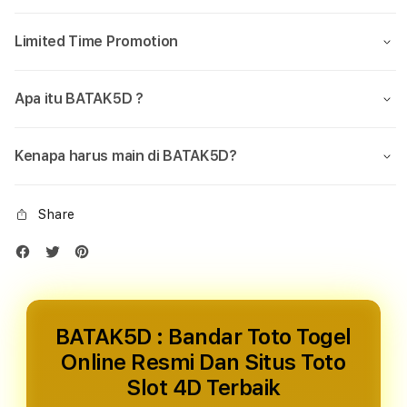
Limited Time Promotion
Apa itu BATAK5D ?
Kenapa harus main di BATAK5D?
Share
BATAK5D : Bandar Toto Togel
Online Resmi Dan Situs Toto
Slot 4D Terbaik