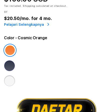
Tax included.
Shipping
calculated at checkout.
or
$20.50
/mo. for 4 mo.
Pelajari Selengkapnya
Color
- Cosmic Orange