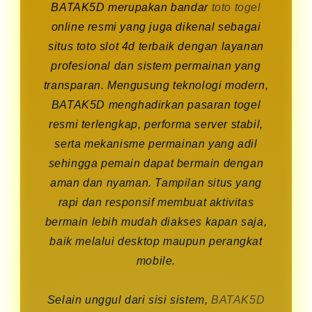
BATAK5D merupakan bandar
toto togel
online resmi yang juga dikenal sebagai
situs toto slot 4d terbaik dengan layanan
profesional dan sistem permainan yang
transparan. Mengusung teknologi modern,
BATAK5D menghadirkan pasaran togel
resmi terlengkap, performa server stabil,
serta mekanisme permainan yang adil
sehingga pemain dapat bermain dengan
aman dan nyaman. Tampilan situs yang
rapi dan responsif membuat aktivitas
bermain lebih mudah diakses kapan saja,
baik melalui desktop maupun perangkat
mobile.
Selain unggul dari sisi sistem,
BATAK5D